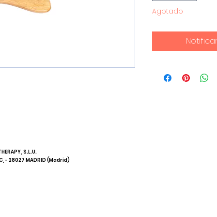
Agotado
Notifica
ERAPY, S.L.U.
C, - 28027 MADRID (Madrid)