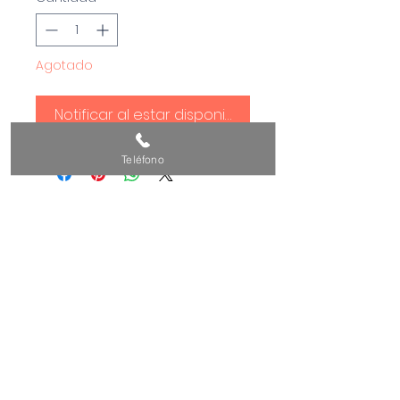
Agotado
Notificar al estar disponible
Teléfono
POLÍTICA DE PRIVACIDAD Y AVISO LEGAL
CONDICIONES GENERALES DE COMPRA
Empresa: GOOD AGING AND WELLNESS
THERAPY, S.L.U.
Dirección: C/ CONRADO DEL CAMPO, 11
LC, - 28027 MADRID (Madrid)
Teléfono: 915218578
Email: evolugie@gmail.com