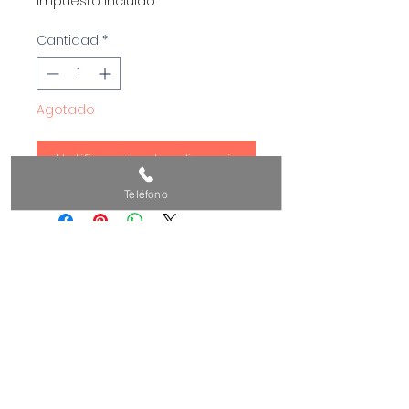
Impuesto incluido
Cantidad
*
Agotado
Notificar al estar disponible
Teléfono
POLÍTICA DE PRIVACIDAD Y AVISO LEGAL
CONDICIONES GENERALES DE COMPRA
Empresa: GOOD AGING AND WELLNESS
THERAPY, S.L.U.
Dirección: C/ CONRADO DEL CAMPO, 11
LC, - 28027 MADRID (Madrid)