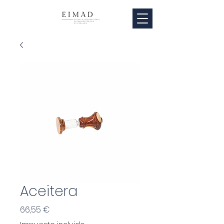
Aceitera
Precio
66,55 €